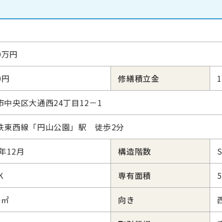
50万円
0円
修繕積立金
市中央区大通西24丁目12－1
鉄東西線「円山公園」駅 徒歩2分
6年12月
構造階数
K
専有面積
0㎡
向き