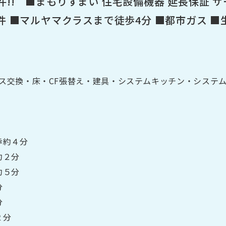
!! ■まもりすまい 住宅設備機器 延長保証 
件 ■マルヤマクラスまで徒歩4分 ■都市ガス 
クロス交換・床・CF張替え・建具・システムキッチン・システ
歩約４分
約２分
約５分
分
分
歩約１２分