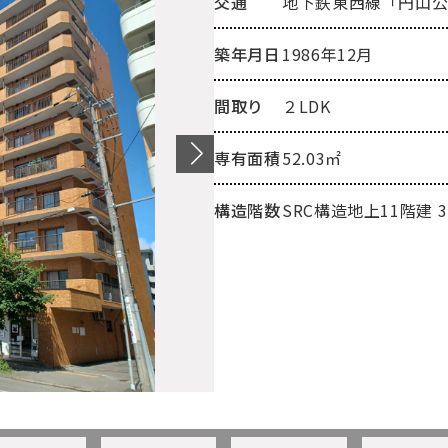
交通
地下鉄東西線「円山公
築年月日
1986年12月
間取り
２LDK
専有面積
52.03㎡
構造階数
SRC構造地上11階建 