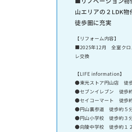
■リノベーション物件
山エリアの２LDK物
徒歩圏に充実
【リフォーム内容】
■2025年12月 全室
レ交換
【LIFE information】
●東光ストア円山店 徒
●セブンイレブン 徒歩
●セイコーマート 徒歩
●円山裏参道 徒歩約５
●円山小学校 徒歩約３
●向陵中学校 徒