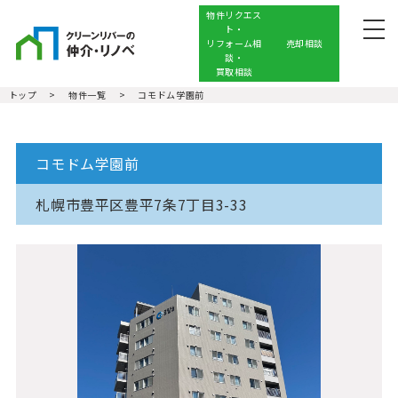
物件リクエス
ト・
リフォーム相
売却相談
談・
買取相談
トップ
物件一覧
コモドム学園前
クリーンリバーを知る
売りたい
コモドム学園前
買いたい
札幌市豊平区豊平7条7丁目3-33
アクセス・スタッフ紹介
コーポレートサイト