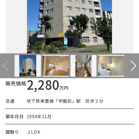
2,280
販売価格
万円
交通
地下鉄東豊線「学園前」駅 徒歩２分
築年月日
1994年11月
間取り
２LDK