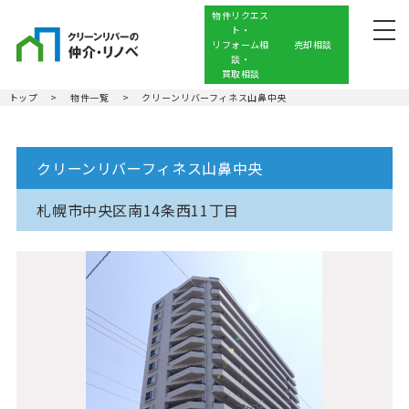
物件リクエス
ト・
リフォーム相
売却相談
談・
買取相談
トップ
物件一覧
クリーンリバーフィネス山鼻中央
クリーンリバーを知る
売りたい
クリーンリバーフィネス山鼻中央
買いたい
札幌市中央区南14条西11丁目
アクセス・スタッフ紹介
コーポレートサイト