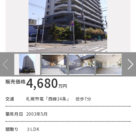
4,680
販売価格
万円
交通
札幌市電「西線14条」 徒歩7分
築年月日
2003年5月
間取り
３LDK